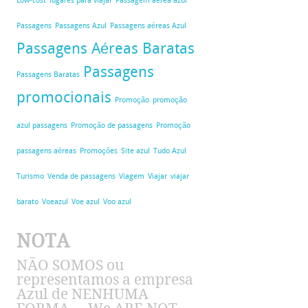
Low-cost
lugares para viajar
Passagem aerea azul
Passagens
Passagens Azul
Passagens aéreas Azul
Passagens Aéreas Baratas
Passagens
Passagens Baratas
promocionais
Promoção
promoção
azul passagens
Promoção de passagens
Promoção
passagens aéreas
Promoções
Site azul
Tudo Azul
Turismo
Venda de passagens
Viagem
Viajar
viajar
barato
Voeazul
Voe azul
Voo azul
NOTA
NÃO SOMOS ou
representamos a empresa
Azul de NENHUMA