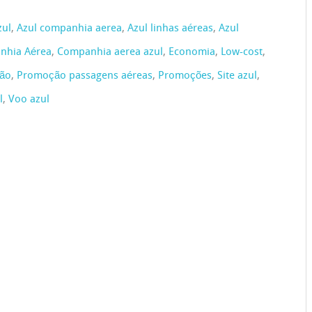
zul
,
Azul companhia aerea
,
Azul linhas aéreas
,
Azul
nhia Aérea
,
Companhia aerea azul
,
Economia
,
Low-cost
,
ão
,
Promoção passagens aéreas
,
Promoções
,
Site azul
,
l
,
Voo azul