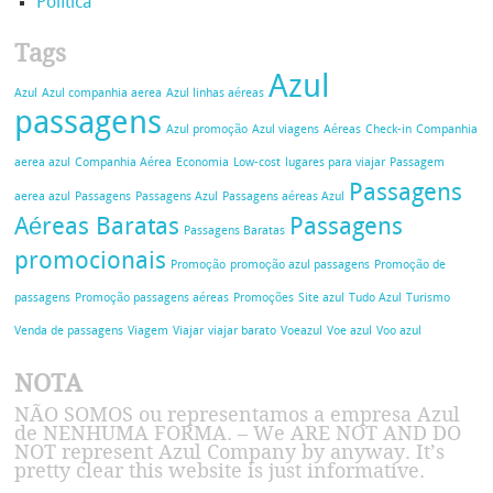
Política
Tags
Azul
Azul
Azul companhia aerea
Azul linhas aéreas
passagens
Azul promoção
Azul viagens
Aéreas
Check-in
Companhia
aerea azul
Companhia Aérea
Economia
Low-cost
lugares para viajar
Passagem
Passagens
aerea azul
Passagens
Passagens Azul
Passagens aéreas Azul
Aéreas Baratas
Passagens
Passagens Baratas
promocionais
Promoção
promoção azul passagens
Promoção de
passagens
Promoção passagens aéreas
Promoções
Site azul
Tudo Azul
Turismo
Venda de passagens
Viagem
Viajar
viajar barato
Voeazul
Voe azul
Voo azul
NOTA
NÃO SOMOS ou representamos a empresa Azul
de NENHUMA FORMA. – We ARE NOT AND DO
NOT represent Azul Company by anyway. It’s
pretty clear this website is just informative.