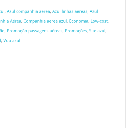
zul
,
Azul companhia aerea
,
Azul linhas aéreas
,
Azul
nhia Aérea
,
Companhia aerea azul
,
Economia
,
Low-cost
,
ão
,
Promoção passagens aéreas
,
Promoções
,
Site azul
,
l
,
Voo azul