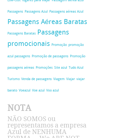
Low-cost
lugares para viajar
Passagem aerea azul
Passagens
Passagens Azul
Passagens aéreas Azul
Passagens Aéreas Baratas
Passagens
Passagens Baratas
promocionais
Promoção
promoção
azul passagens
Promoção de passagens
Promoção
passagens aéreas
Promoções
Site azul
Tudo Azul
Turismo
Venda de passagens
Viagem
Viajar
viajar
barato
Voeazul
Voe azul
Voo azul
NOTA
NÃO SOMOS ou
representamos a empresa
Azul de NENHUMA