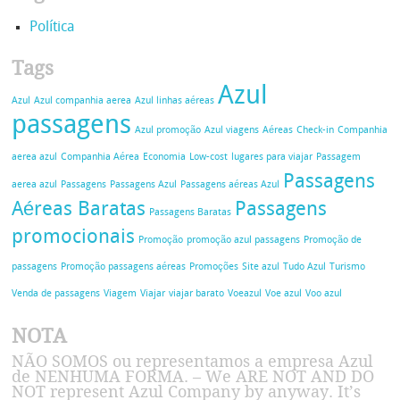
Política
Tags
Azul
Azul
Azul companhia aerea
Azul linhas aéreas
passagens
Azul promoção
Azul viagens
Aéreas
Check-in
Companhia
aerea azul
Companhia Aérea
Economia
Low-cost
lugares para viajar
Passagem
Passagens
aerea azul
Passagens
Passagens Azul
Passagens aéreas Azul
Aéreas Baratas
Passagens
Passagens Baratas
promocionais
Promoção
promoção azul passagens
Promoção de
passagens
Promoção passagens aéreas
Promoções
Site azul
Tudo Azul
Turismo
Venda de passagens
Viagem
Viajar
viajar barato
Voeazul
Voe azul
Voo azul
NOTA
NÃO SOMOS ou representamos a empresa Azul
de NENHUMA FORMA. – We ARE NOT AND DO
NOT represent Azul Company by anyway. It’s