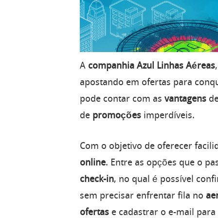
A
companhia
Azul
Linhas
Aéreas
apostando em ofertas para conqui
pode contar com as
vantagens
d
de
promoções
imperdíveis.
Com o objetivo de oferecer facili
online
. Entre as opções que o pa
check-in
, no qual é possível con
sem precisar enfrentar fila no
ae
ofertas
e cadastrar o e-mail para