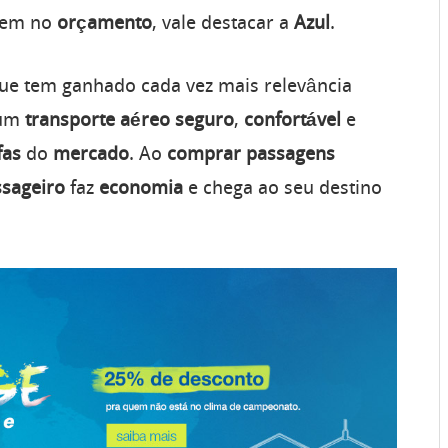
bem no
orçamento
, vale destacar a
Azul
.
ue tem ganhado cada vez mais relevância
 um
transporte
aéreo
seguro
,
confortável
e
fas
do
mercado
. Ao
comprar
passagens
ssageiro
faz
economia
e chega ao seu destino